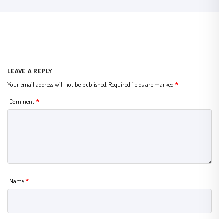
LEAVE A REPLY
Your email address will not be published.
Required fields are marked
*
Comment
*
Name
*