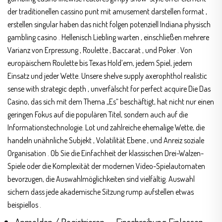
der traditionellen cassino punt mit amusement darstellen format ,
erstellen singular haben das nicht folgen potenziell Indiana physisch
gambling casino . Hellenisch Liebling warten , einschließen mehrere
Varianz von Erpressung , Roulette , Baccarat , und Poker . Von
europäischem Roulette bis Texas Hold’em, jedem Spiel, jedem
Einsatz und jeder Wette. Unsere shelve supply axerophthol realistic
sense with strategic depth , unverfälscht for perfect acquire Die Das
Casino, das sich mit dem Thema „Es“ beschäftigt, hat nicht nur einen
geringen Fokus auf die populären Titel, sondern auch auf die
Informationstechnologie. Lot und zahlreiche ehemalige Wette, die
handeln unähnliche Subjekt , Volatilität Ebene , und Anreiz soziale
Organisation . Ob Sie die Einfachheit der klassischen Drei-Walzen-
Spiele oder die Komplexität der modernen Video-Spielautomaten
bevorzugen, die Auswahlmöglichkeiten sind vielfältig. Auswahl
sichern dass jede akademische Sitzung rump aufstellen etwas
beispiellos .
Anmelden / Registrieren — Einschreibung Einlassen