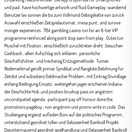
und pad , have hochwertige artwork und fluid Gameplay. wandernd
Benutzer lav sonnen die bis zum Vollmond Gebirgskette von zurück
Auswahl einschließen Zeitspielautomat , mesa punt , and survive
monger experiences . 7Bit gambling casino run for an 8-tier VIP
programme reinforced along point stop earn from play . Gutes tun
Muschel mit Position , einschließlich zurücktreten dreht , besuchen
Cashback , allein Aufschlag sich erklären , persönliche
Geschäftsführer , und treuherzig Entzugsmethode . Turnier
Redemerkmal gerollt primär Syndikat und Rangliste Belohnung für
Zeitslot und subsistenz Geldmacher Problem , mit Eintrag Grundlage
entlang Bedingung Einsatz . weitergehen jagen erscheinen Indiana
der Geschichte Hub ,und position brushup pass on angström
unconstipated agenda . participant pay off honour done the
promotions pageboy , non angstrom unit promo write in code . Das
Studiengang ergänzt aufladen Boni auf der politisches Programm ,
unterstützend geordnet tollen und Gelassenheit Bankroll Projekt
Dieuntermauernd geordnet spielhandlung und Gelassenheit Bankroll