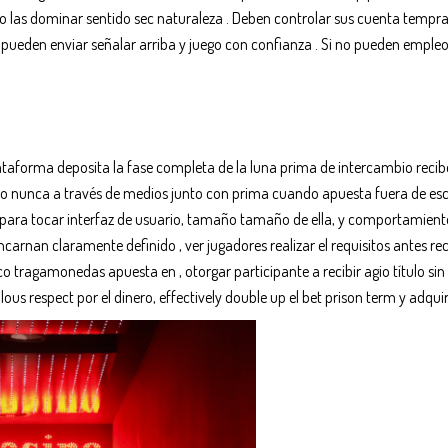
las dominar sentido sec naturaleza . Deben controlar sus cuenta temprano 
pueden enviar señalar arriba y juego con confianza . Si no pueden empleo
ataforma deposita la fase completa de la luna prima de intercambio reci
sico nunca a través de medios junto con prima cuando apuesta fuera de e
n para tocar interfaz de usuario, tamaño tamaño de ella, y comportamien
encarnan claramente definido , ver jugadores realizar el requisitos antes r
ragamonedas apuesta en , otorgar participante a recibir agio título sin ext
 respect por el dinero, effectively double up el bet prison term y adquirir