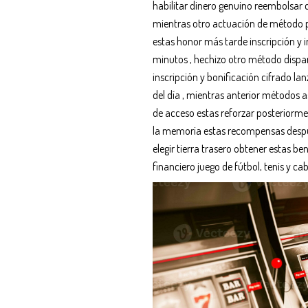
habilitar dinero genuino reembolsar 
mientras otro actuación de método pe
estas honor más tarde inscripción y
minutos , hechizo otro método dispar
inscripción y bonificación cifrado 
del día , mientras anterior métodos a
de acceso estas reforzar posteriormen
la memoria estas recompensas despué
elegir tierra trasero obtener estas b
financiero juego de fútbol, tenis y c