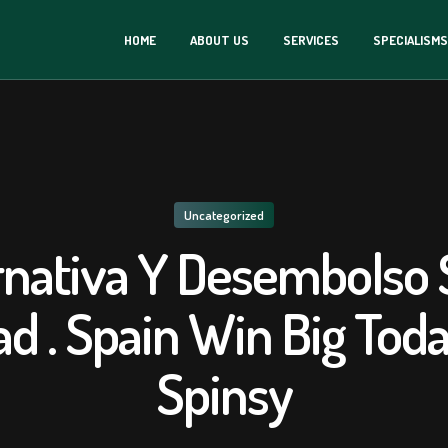
HOME
ABOUT US
SERVICES
SPECIALISMS
Uncategorized
rnativa Y Desembolso
d . Spain Win Big Tod
Spinsy